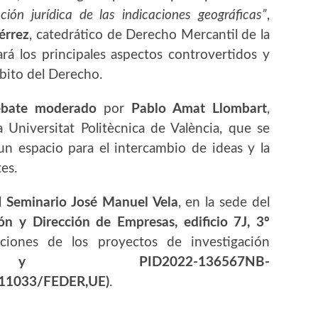
ión jurídica de las indicaciones geográficas”
,
érrez
, catedrático de Derecho Mercantil de la
rá los principales aspectos controvertidos y
mbito del Derecho.
ebate moderado
por
Pablo Amat Llombart
,
 Universitat Politècnica de València, que se
un espacio para el intercambio de ideas y la
es.
el
Seminario José Manuel Vela
, en la sede del
n y Dirección de Empresas, edificio 7J, 3º
ciones de los proyectos de investigación
3/269 y
PID2022-136567NB-
11
0
33
/FEDER,UE)
.