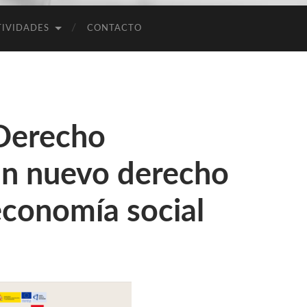
en
TIVIDADES
CONTACTO
Gestión
de
Empresas
 Derecho
un nuevo derecho
economía social