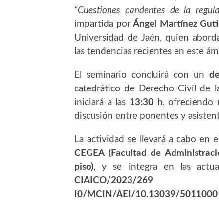
“Cuestiones candentes de la regulac
impartida por
Ángel Martínez Guti
Universidad de Jaén, quien aborda
las tendencias recientes en este á
El seminario concluirá con un
d
catedrático de Derecho Civil de la
iniciará a las
13:30 h
, ofreciendo 
discusión entre ponentes y asistent
La actividad se llevará a cabo en 
CEGEA (Facultad de Administració
piso)
, y se integra en las actua
CIAICO/202
I0/MCIN/AEI/10.13039/
501100
0