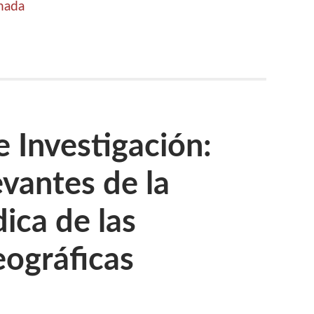
rnada
e Investigación:
evantes de la
dica de las
eográficas